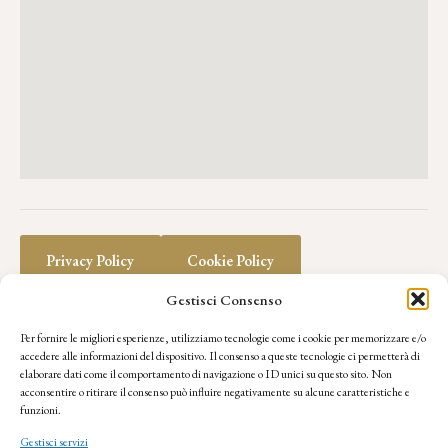
Privacy Policy
Cookie Policy
Gestisci Consenso
Per fornire le migliori esperienze, utilizziamo tecnologie come i cookie per memorizzare e/o
Trasparenza
accedere alle informazioni del dispositivo. Il consenso a queste tecnologie ci permetterà di
elaborare dati come il comportamento di navigazione o ID unici su questo sito. Non
acconsentire o ritirare il consenso può influire negativamente su alcune caratteristiche e
funzioni.
Regolamento LIDUP
Gestisci servizi